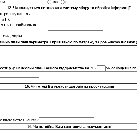
ням
так
ні
12. Чи планується встановити систему збору та обробки інформації:
онтрольну панель
ням ПК
ям ПК та приймально-
стеми, марки
тично план лінії периметра з прив'язкою по метражу та розбивкою ділянок 
ести у фінансовий план Вашого підприємства на 202
рік оснащення пе
я
15. Чи готові Ви укласти договір на проектування
 що виділяються кошти):
16. Чи потрібна Вам кошторисна документація