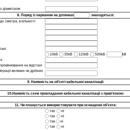
 з діаметром:
8. Поряд із парканом на ділянках
знаходяться:
до 1метра, в кількості
тані
10kB
35kB
110kB
500kB
kB
ні
промінювання на відстані
іграції великих чи дрібних
9. Наявність на об'єкті кабельної каналізації:
10.Наявність схем прокладання кабельної каналізації з прив'язкою:
11. Чи планується використовувати при оснащенні об'єкта:
так
ні
так
ні
так
ні
так
ні