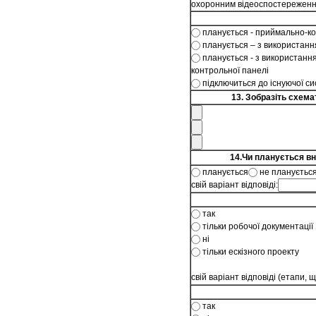
охоронним відеоспостережен
планується - приймально-к
планується – з використан
планується - з використанн
контрольної панелі
підключиться до існуючої си
13. Зобразіть схема
14.Чи планується вн
планується
не плануєтьс
свій варіант відповіді:
так
тільки робочої документації
ні
тільки ескізного проекту
свій варіант відповіді (етапи,
так