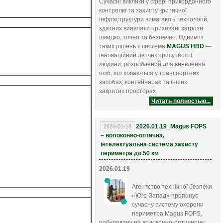
Сучасні виклики у сфері прикордонного
контролю та захисту критичної
інфраструктури вимагають технологій,
здатних виявляти приховані загрози
швидко, точно та безпечно. Одним із
таких рішень є система
MAGUS HBD
—
інноваційний датчик присутності
людини, розроблений для виявлення
осіб, що ховаються у транспортних
засобах, контейнерах та інших
закритих просторах.
Читать полностью...
2026.01.19_Magus FOPS
2026-01-18
– волоконно-оптична,
інтелектуальна система захисту
периметра до 50 км
2026.01.19
Агентство технічної безпеки
«Юго-Запад» пропонує
сучасну систему охорони
периметра Magus FOPS,
побудовану на волоконно-оптичному