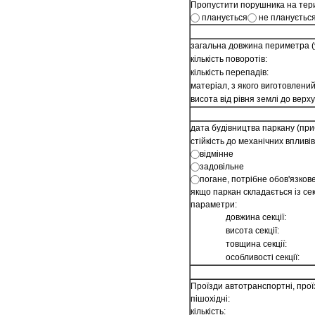
Пропустити порушника на терит
планується
не плануєтьс
загальна довжина периметра (
кількість поворотів:
кількість перепадів:
матеріал, з якого виготовлений
висота від рівня землі до верху
дата будівництва паркану (при
стійкість до механічних впливів
відмінне
задовільне
погане, потрібне обов'язков
якщо паркан складається із секц
параметри:
довжина секції:
висота секції:
товщина секції:
особливості секції:
Проїзди автотранспортні, проїз
пішохідні:
кількість: