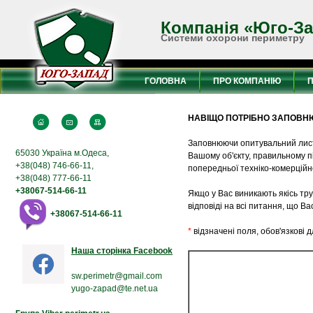
Компанія «Юго-З
Системи охорони периметру
ГОЛОВНА
ПРО КОМПАНІЮ
НАВІЩО ПОТРІБНО ЗАПОВН
Заповнюючи опитувальний лист 
65030 Україна м.Одеса,
Вашому об'єкту, правильному п
+38(048) 746-66-11,
попередньої техніко-комерційно
+38(048) 777-66-11
+38067-514-66-11
Якщо у Вас виникають якісь тр
відповіді на всі питання, що Ва
+38067-514-66-11
*
відзначені поля, обов'язкові 
Наша сторінка Facebook
sw.perimetr@gmail.com
yugo-zapad@te.net.ua