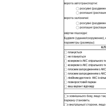
ворота автотранспортні:
розсувні (раздвижн
розпашні (распаш
ворота залізничні:
розсувні (раздвижн
розпашні (распаш
хвіртки пішохідні:
Будівля (здание/сооружение), 
параметры (размеры):
6.П
планується
не планується
козирком із АКС спірального т
козирком із АКС спірального т
плоским загородженням з АКС
плоским загородженням з АКС
лінійним дротом із АКС із кількі
повноростовий паркан
ваш варіант відповіді
з зовнішнього боку, якщо так,
паркану становить:
з внутрішньої сторони, якщо 