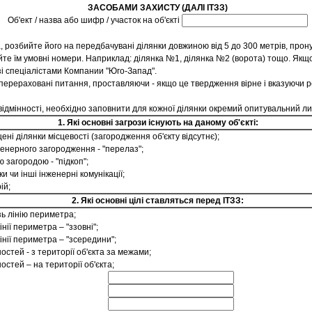
ЗАСОБАМИ ЗАХИСТУ (ДАЛІ ІТЗЗ)
Об'ект / назва або шифр / участок на об'єкті
а, розбийте його на передбачувані ділянки довжиною від 5 до 300 метрів, прон
йте їм умовні номери. Наприклад: ділянка №1, ділянка №2 (ворота) тощо. Якщ
 зі спеціалістами Компании "Юго-Запад".
 перераховані питання, проставляючи - якщо це твердження вірне і вказуючи р
 відмінності, необхідно заповнити для кожної ділянки окремий опитувальний ли
1. Які основні загрози існують на даному об'єкті:
і ділянки місцевості (загородження об'єкту відсутнє);
енерного загородження - "перелаз";
загородою - "підкоп";
 чи інші інженерні комунікації;
ій;
2. Які основні цілі ставляться перед ІТЗЗ:
ь лінію периметра;
ії периметра – "ззовні";
нії периметра – "зсередини";
стей - з території об'єкта за межами;
стей – на території об'єкта;