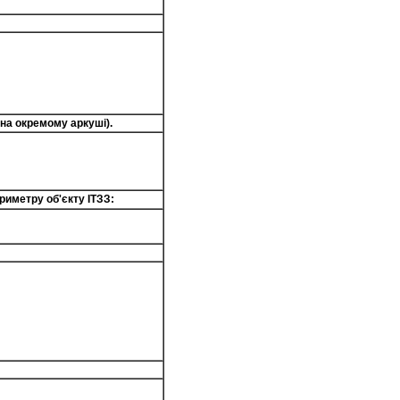
(на окремому аркуші).
риметру об'єкту ІТЗЗ: