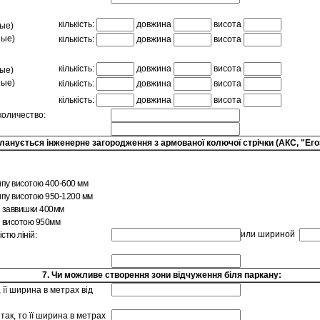
кількість:
довжина
висота
ые)
ные)
кількість:
довжина
висота
кількість:
довжина
висота
ые)
ные)
кількість:
довжина
висота
кількість:
довжина
висота
количество:
ланується інженерне загородження з армованої колючої стрічки (АКС, "Его
ипу висотою 400-600 мм
ипу висотою 950-1200 мм
 заввишки 400мм
 висотою 950мм
или шириной
стю ліній:
7. Чи можливе створення зони відчуження біля паркану:
 її ширина в метрах від
так, то її ширина в метрах