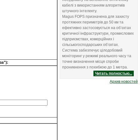
кабелі з використанням алгоритмів
штучного інтелекту.
Magus FOPS призначена для захисту
протяжних периметрів до 50 км та
ефективно застосовується на об’єктах
критичної інфраструктури, промислових
підприємствах, комерційних і
сільськогосподарських об’єктах.
Система забезпечує цілодобовий
моніторинг у режимі реального часу та
точне визначення місця спроби
за"):
проникнення з похибкою до 1 метра.
Читать полностью...
Aрхив новостей