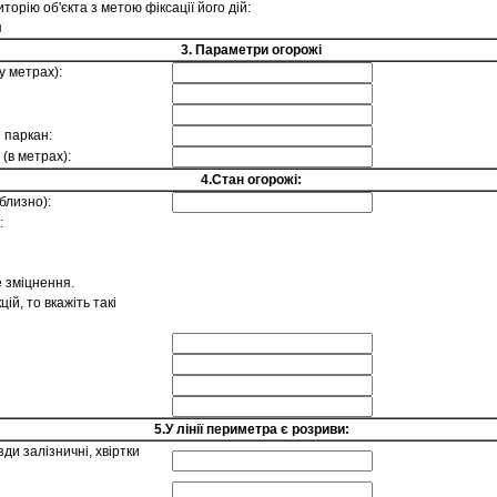
орію об'єкта з метою фіксації його дій:
я
3. Параметри огорожі
у метрах):
 паркан:
 (в метрах):
4.Стан огорожі:
близно):
:
е зміцнення.
ій, то вкажіть такі
5.У лінії периметра є розриви:
ди залізничні, хвіртки