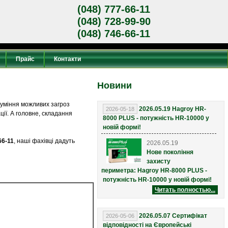
(048) 777-66-11
(048) 728-99-90
(048) 746-66-11
Прайс
Контакти
Новини
зуміння можливих загроз
2026.05.19 Hagroy HR-
2026-05-18
ії. А головне, складання
8000 PLUS - потужність HR-10000 у
новій формі!
66-11
, наші фахівці дадуть
2026.05.19
Нове покоління
захисту
периметра:
Hagroy HR-8000 PLUS -
потужність HR-10000 у новій формі!
Читать полностью...
2026.05.07 Сертифікат
2026-05-06
відповідності на Європейські