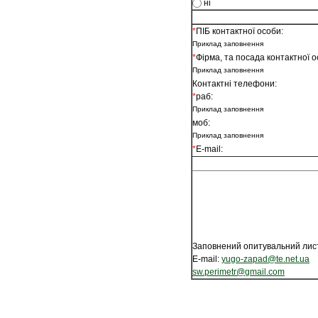
ні
*
ПІБ контактної особи:
Приклад заповнення
*
Фірма, та посада контактної 
Приклад заповнення
Контактні телефони:
*
раб:
Приклад заповнення
моб:
Приклад заповнення
*
E-mail:
Заповнений опитувальний лист
E-mail:
yugo-zapad@te.net.ua
sw.perimetr@gmail.com