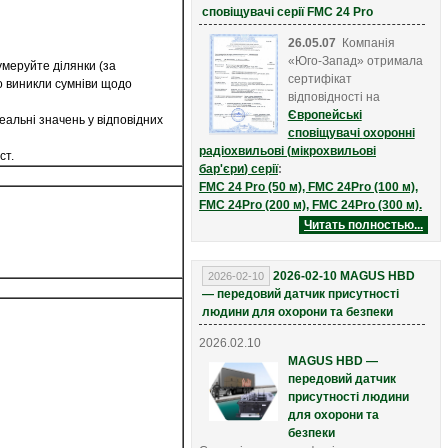
сповіщувачі серії FMC 24 Pro
26.05.07
Компанія
«Юго-Запад» отримала
умеруйте ділянки (за
сертифікат
о виникли сумніви щодо
відповідності на
Європейські
еальні значень у відповідних
с
повіщувачі
охоронні
радіохвильові (
мікрохвильові
ст.
бар'єри
)
серії
:
FMC 24 Pro (50 м),
FMC 24Pro (100 м),
FMC 24Pro (200 м),
FMC 24Pro (300 м)
.
Читать полностью...
2026-02-10 MAGUS HBD
2026-02-10
— передовий датчик присутності
людини для охорони та безпеки
2026.02.10
MAGUS HBD —
передовий датчик
присутності людини
для охорони та
безпеки