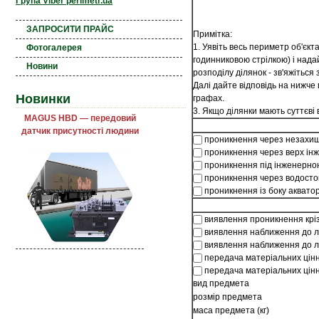
Група Viber perimetr.ua
ЗАПРОСИТИ ПРАЙС
Примітка:
1. Уявіть весь периметр об'єкт
Фотогалерея
годинниковою стрілкою) і нада
Новини
розподілу ділянок - зв'яжіться
Далі дайте відповідь на нижче
Новинки
графах.
3. Якщо ділянки мають суттєві
MAGUS HBD — передовий
датчик присутності людини
проникнення через незахищен
проникнення через верх інж
проникнення під інженерною 
проникнення через водостоки
проникнення із боку акватор
виявлення проникнення кріз
виявлення наближення до лін
виявлення наближення до лі
передача матеріальних цінно
передача матеріальних цінно
вид предмета
розмір предмета
маса предмета (кг)