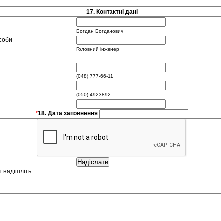
17. Контактні дані
Богдан Богданович
особи
Головний інженер
(048) 777-66-11
(050) 4923892
*
18. Дата заповнення
 надішліть