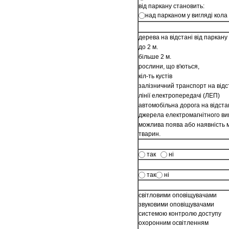
від паркану становить:
над парканом у вигляді кола
дерева на відстані від паркану 
до 2 м.
більше 2 м.
рослини, що в'ються,
кіл-ть кустів
залізничний транспорт на відс
лінії електропередачі (ЛЕП)
автомобільна дорога на відста
джерела електромагнітного ви
можлива поява або наявність м
тварин.
так
ні
так
ні
світловими оповіщувачами
звуковими оповіщувачами
системою контролю доступу
охоронним освітленням