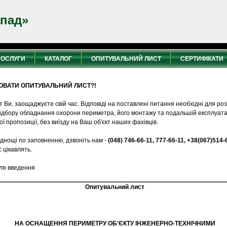
апад»
ПОСЛУГИ
КАТАЛОГ
ОПИТУВАЛЬНИЙ ЛИСТ
СЕРТИФІКАТИ
ЮВАТИ ОПИТУВАЛЬНИЙ ЛИСТ?!
Ви, заощаджуєте свій час. Відповіді на поставлені питання необхідні для ро
ідбору обладнання охорони периметра, його монтажу та подальшій експлуатац
ї пропозиції, без виїзду на Ваш об'єкт наших фахівців.
уднощі по заповненню, дзвоніть нам -
(048) 746-66-11, 777-66-11, +38(067)514-
с цікавлять.
для введення
Опитувальний лист
НА ОСНАЩЕННЯ ПЕРИМЕТРУ ОБ'ЄКТУ ІНЖЕНЕРНО-ТЕХНІЧНИМИ