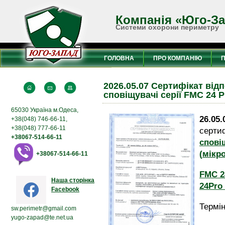
Компанія «Юго-З
Системи охорони периметру
ГОЛОВНА
ПРО КОМПАНІЮ
2026.05.07 Сертифікат від
сповіщувачі серії FMC 24 P
65030 Україна м.Одеса,
26.05.
+38(048) 746-66-11,
+38(048) 777-66-11
сертиф
+38067-514-66-11
с
пові
(
мікр
+38067-514-66-11
FMC 2
Наша сторінка
24Pro 
Facebook
Термін
sw.perimetr@gmail.com
yugo-zapad@te.net.ua