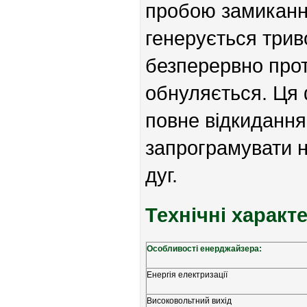
пробою замикання
генерується трив
безперервно прот
обнуляється. Ця
повне відкидання
запрограмувати на
дуг.
Технічні характ
Особливості енерджайзера:
Енергія електризації
Високовольтний вихід