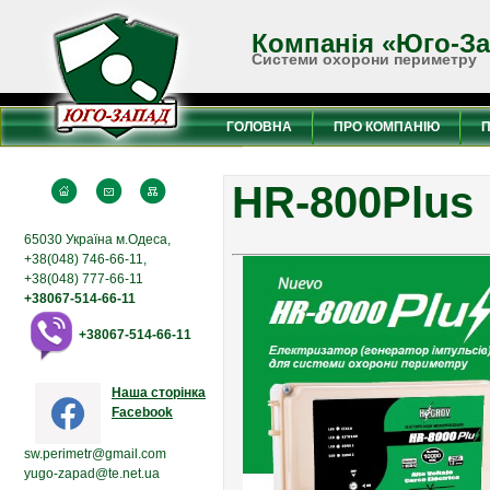
Компанія «Юго-З
Системи охорони периметру
ГОЛОВНА
ПРО КОМПАНІЮ
HR-800Plus
65030 Україна м.Одеса,
+38(048) 746-66-11,
+38(048) 777-66-11
+38067-514-66-11
+38067-514-66-11
Наша сторінка
Facebook
sw.perimetr@gmail.com
yugo-zapad@te.net.ua