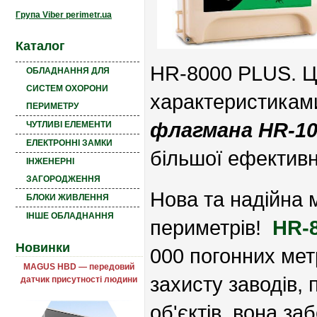
Група Viber perimetr.ua
Каталог
HR-8000 PLUS. Це
ОБЛАДНАННЯ ДЛЯ
СИСТЕМ ОХОРОНИ
характеристикам
ПЕРИМЕТРУ
флагмана HR-10
ЧУТЛИВІ ЕЛЕМЕНТИ
ЕЛЕКТРОННІ ЗАМКИ
більшої ефективн
ІНЖЕНЕРНІ
ЗАГОРОДЖЕННЯ
Нова та надійна 
БЛОКИ ЖИВЛЕННЯ
ІНШЕ ОБЛАДНАННЯ
периметрів!
HR-
Новинки
000 погонних мет
MAGUS HBD — передовий
захисту заводів, 
датчик присутності людини
об'єктів, вона за