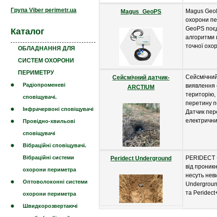
Група Viber perimetr.ua
Magus GeoP
Magus_GeoPS
охорони пе
GeoPS поєд
Каталог
алгоритми 
точної охо
ОБЛАДНАННЯ ДЛЯ
СИСТЕМ ОХОРОНИ
ПЕРИМЕТРУ
Сейсмічни
Сейсмічний датчик-
Радіопроменеві
виявлення 
ARCTIUM
територію,
сповіщувачі.
перетину п
Інфрачервоні сповіщувачі
Датчик пер
електрични
Провідно-хвильові
сповіщувачі
Вібраційні сповіщувачі.
PERIDECT +
Вібраційні системи
Peridect Underground
від проник
охорони периметра
несуть неви
Оптоволоконні системи
Undergroun
та Peridect
охорони периметра
Швидкорозвертаючі