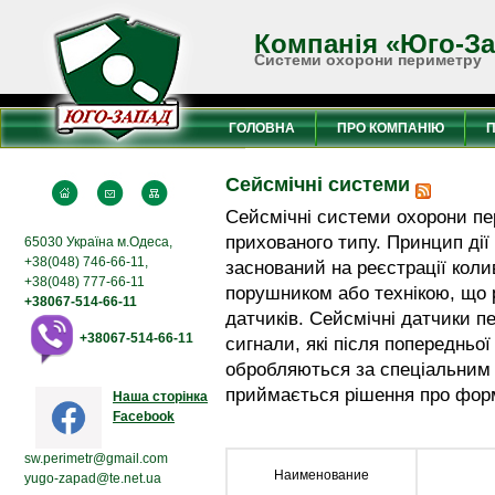
Компанія «Юго-З
Системи охорони периметру
ГОЛОВНА
ПРО КОМПАНІЮ
Сейсмічні системи
Сейсмічні системи охорони пе
прихованого типу. Принцип ді
65030 Україна м.Одеса,
+38(048) 746-66-11,
заснований на реєстрації коли
+38(048) 777-66-11
порушником або технікою, що 
+38067-514-66-11
датчиків. Сейсмічні датчики п
+38067-514-66-11
сигнали, які після попередньо
обробляються за спеціальним 
приймається рішення про форм
Наша сторінка
Facebook
sw.perimetr@gmail.com
Наименование
yugo-zapad@te.net.ua