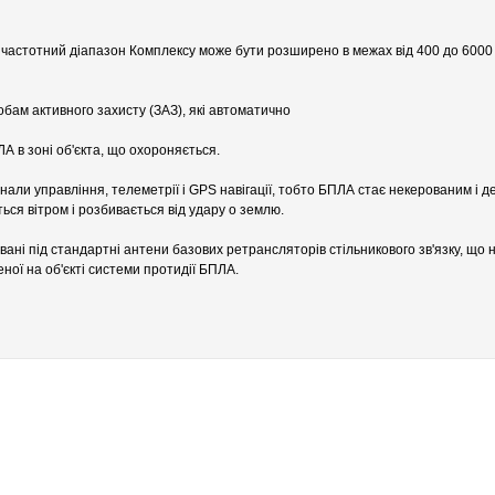
й частотний діапазон Комплексу може бути розширено в межах від 400 до 6000
обам активного захисту (ЗАЗ), які автоматично
А в зоні об'єкта, що охороняється.
нали управління, телеметрії і GPS навігації, тобто БПЛА стає некерованим і 
ться вітром і розбивається від удару о землю.
ані під стандартні антени базових ретрансляторів стільникового зв'язку, що 
ної на об'єкті системи протидії БПЛА.