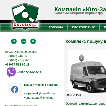
Компанія «Юго-З
Системи охорони периметру
ГОЛОВНА
ПРО КОМПАНІЮ
Комплекс пошуку 
65030 Україна м.Одеса,
+38(048) 746-66-11,
+38(048) 777-66-11
+38067-514-66-11
+38067-514-66-11
Наша сторінка Facebook
sw.perimetr@gmail.com
більше 1%).
yugo-zapad@te.net.ua
Основні технічні характери