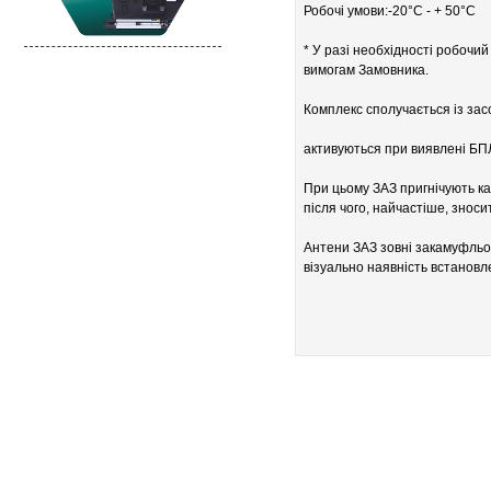
Робочі умови:-20°С - + 50°С
* У разі необхідності робочи
вимогам Замовника.
Комплекс сполучається із зас
активуються при виявлені БПЛ
При цьому ЗАЗ пригнічують ка
після чого, найчастіше, зноси
Антени ЗАЗ зовні закамуфльов
візуально наявність встановле