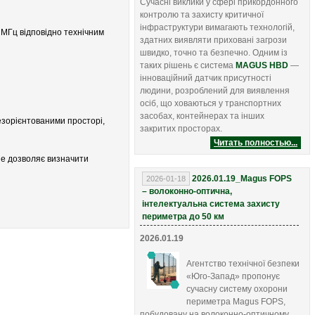
Сучасні виклики у сфері прикордонного
контролю та захисту критичної
інфраструктури вимагають технологій,
 МГц відповідно технічним
здатних виявляти приховані загрози
швидко, точно та безпечно. Одним із
таких рішень є система
MAGUS HBD
—
інноваційний датчик присутності
людини, розроблений для виявлення
осіб, що ховаються у транспортних
засобах, контейнерах та інших
дезорієнтованими просторі,
закритих просторах.
Читать полностью...
не дозволяє визначити
2026.01.19_Magus FOPS
2026-01-18
– волоконно-оптична,
інтелектуальна система захисту
периметра до 50 км
2026.01.19
Агентство технічної безпеки
«Юго-Запад» пропонує
сучасну систему охорони
периметра Magus FOPS,
побудовану на волоконно-оптичному