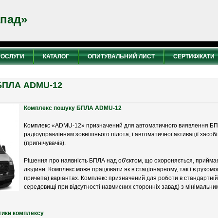
апад»
ПОСЛУГИ
КАТАЛОГ
ОПИТУВАЛЬНИЙ ЛИСТ
СЕРТИФІКАТИ
БПЛА ADMU-12
Комплекс пошуку БПЛА ADMU-12
Комплекс «ADMU-12» призначений для автоматичного виявлення БПЛ
радіоуправлінням зовнішнього пілота, і автоматичної активації засобі
(пригнічувачів).
Рішення про наявність БПЛА над об'єктом, що охороняється, приймає
людини. Комплекс може працювати як в стаціонарному, так і в рухомо
причепа) варіантах. Комплекс призначений для роботи в стандартній 
середовищі при відсутності навмисних сторонніх завад) з мінімальни
стики комплексу