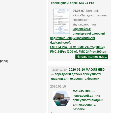
сповіщувачі серії FMC 24 Pro
26.05.07
Компанія
«Юго-Запад» отримала
сертифікат
відповідності на
Європейські
с
повіщувачі
охоронні
радіохвильові (
мікрохвильові
бар'єри
)
серії
:
FMC 24 Pro (50 м),
FMC 24Pro (100 м),
FMC 24Pro (200 м),
FMC 24Pro (300 м)
.
Читать полностью...
сфера)
2026-02-10 MAGUS HBD
2026-02-10
— передовий датчик присутності
людини для охорони та безпеки
2026.02.10
MAGUS HBD —
передовий датчик
присутності людини
для охорони та
безпеки