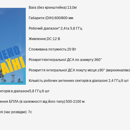
Вага (без кронштейна):13,0кг
Габарити (D/H):600/800 мм
Робочий діапазон*:2,4та 5,8 ГГц
Живлення,DC:12 В
Споживана потужність:20 Вт
Розкриттяінтегральної ДСА по азимуту:360°
Розкриття інтегральної ДСА покуту місця:±90° (верхнянапів
Кількість робочих антенних секторів в діапазоні 2,4 ГГц:6 шт
кторів в діапазоні5,8 ГГц:6 шт
ння БПЛА (в залежності від його типу):500-2100 м
і (час розвідки): 7с