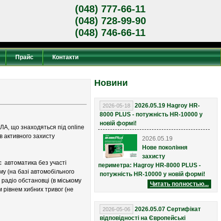
(048) 777-66-11
(048) 728-99-90
(048) 746-66-11
Прайс
Контакти
Новини
2026.05.19 Hagroy HR-
2026-05-18
8000 PLUS - потужність HR-10000 у
новій формі!
А, що знаходяться під online
в активного захисту
2026.05.19
Нове покоління
захисту
 автоматика без участі
периметра:
Hagroy HR-8000 PLUS -
му (на базі автомобільного
потужність HR-10000 у новій формі!
радіо обстановці (в міському
Читать полностью...
м рівнем хибних тривог (не
2026.05.07 Сертифікат
2026-05-06
відповідності на Європейські